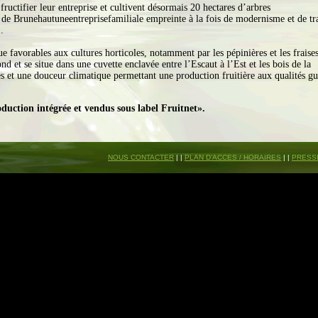
t fructifier leur entreprise et cultivent désormais 20 hectares d’arbres
ers de Brunehautuneentreprisefamiliale empreinte à la fois de modernisme et de tr
.
ue favorables aux cultures horticoles, notamment par les pépinières et les fraise
 et se situe dans une cuvette enclavée entre l’Escaut à l’Est et les bois de la
es et une douceur climatique permettant une production fruitière aux qualités gu
roduction intégrée et vendus sous label Fruitnet».
NOUS CONTACTER
| |
PLAN D’ACCES / HORAIRES
| |
PRESS