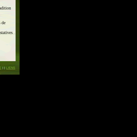
adition
s de
statives
E
| |
LIENS