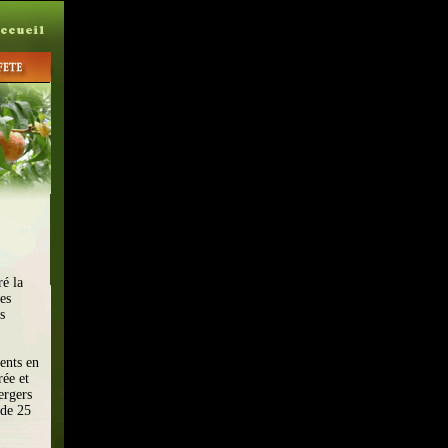
ré la
es
s
ents en
rée et
ergers
 de 25