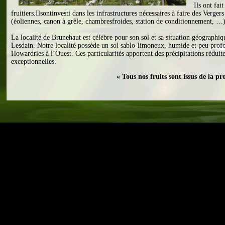
Ils ont fai
fruitiers.Ilsontinvesti dans les infrastructures nécessaires à faire des Verg
(éoliennes, canon à grêle, chambresfroides, station de conditionnement, …)
La localité de Brunehaut est célèbre pour son sol et sa situation géographiq
Lesdain. Notre localité possède un sol sablo-limoneux, humide et peu profond
Howardries à l’Ouest. Ces particularités apportent des précipitations réduit
exceptionnelles.
« Tous nos fruits sont issus de la p