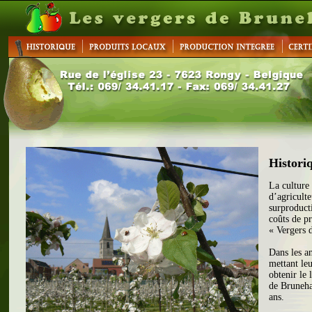
Historiq
La culture
d’agriculte
surproducti
coûts de pr
« Vergers 
Dans les an
mettant le
obtenir le
de Bruneha
ans.